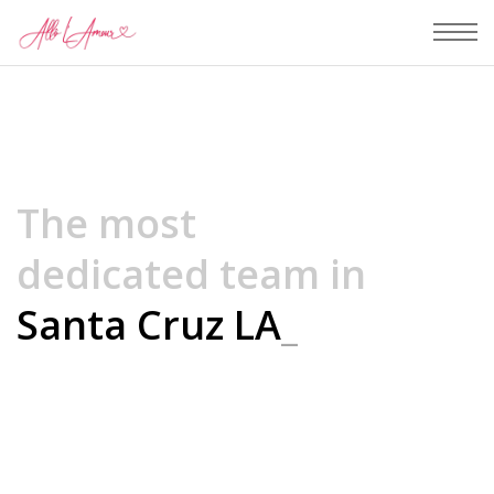
The most
dedicated team in
Santa Cruz L
_